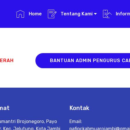
Home
Tentang Kami
Infor
AERAH
BANTUAN ADMIN PENGURUS C
mat
Kontak
Sumantri Brojonegoro, Payo
Email:
, Kec. Jelutung, Kota Jambi
pafipckabmuarojambi@gmail