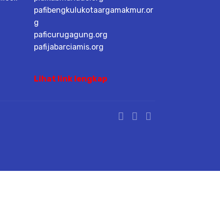
pafibengkulukotaargamakmur.or
g
paficurugagung.org
pafijabarciamis.org
Lihat link lengkap