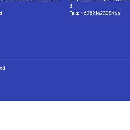
d
i
Telp: +6282162308466
ved