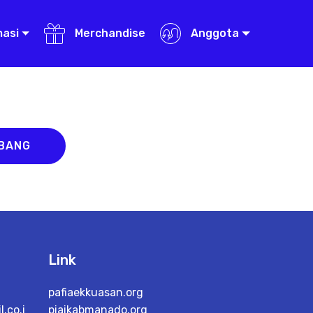
masi
Merchandise
Anggota
ABANG
Link
pafiaekkuasan.org
.co.i
piaikabmanado.org