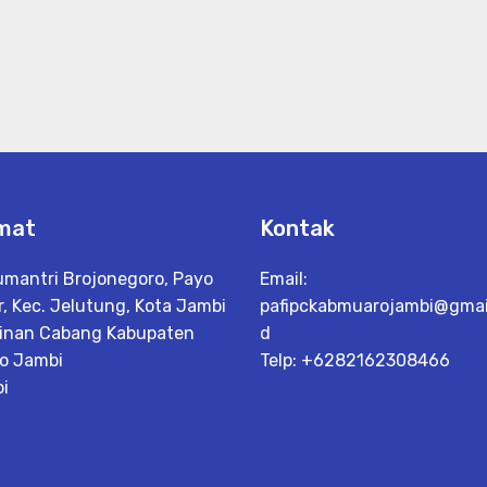
mat
Kontak
Sumantri Brojonegoro, Payo
Email:
, Kec. Jelutung, Kota Jambi
pafipckabmuarojambi@gmail
inan Cabang Kabupaten
d
o Jambi
Telp: +6282162308466
i