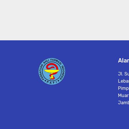
Ala
Jl. 
Lebar
Pimp
Muar
Jamb