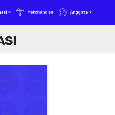
masi
Merchandise
Anggota
ASI