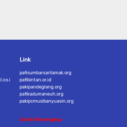
Link
pafisumbarsarilamak.org
.co.i
pafibintan.or.id
pakipandeglang.org
pafikadumaneuh.org
pakipcmusibanyuasin.org
Lihat link lengkap