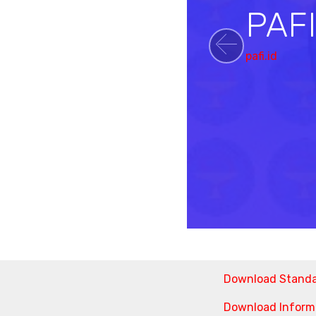
PAF
pafi.id
Previou
Download Stand
Download Informa